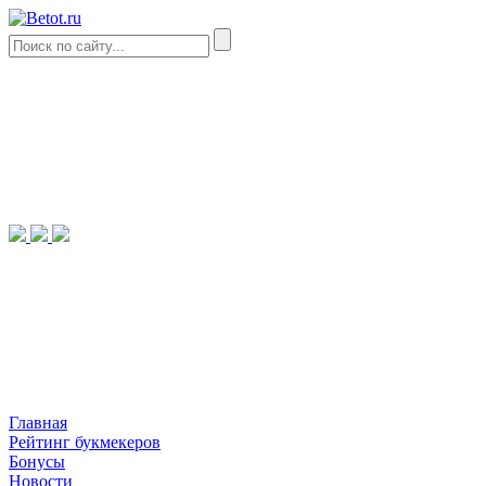
Главная
Рейтинг букмекеров
Бонусы
Новости