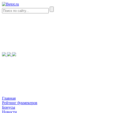
Главная
Рейтинг букмекеров
Бонусы
Новости