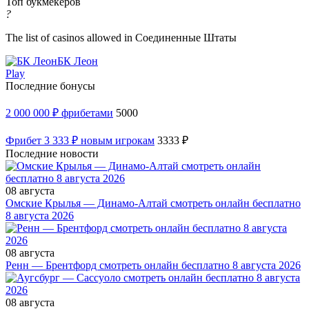
Топ букмекеров
?
The list of casinos allowed in Соединенные Штаты
БК Леон
Play
Последние бонусы
2 000 000 ₽ фрибетами
5000
Фрибет 3 333 ₽ новым игрокам
3333 ₽
Последние новости
08 августа
Омские Крылья — Динамо-Алтай смотреть онлайн бесплатно
8 августа 2026
08 августа
Ренн — Брентфорд смотреть онлайн бесплатно 8 августа 2026
08 августа