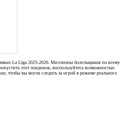
 рамках La Liga 2025-2026. Миллионы болельщиков по всему
 пропустить этот поединок, воспользуйтесь возможностью
ции, чтобы вы могли следить за игрой в режиме реального