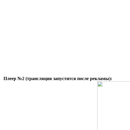
Плеер №2 (трансляция запустится после рекламы):