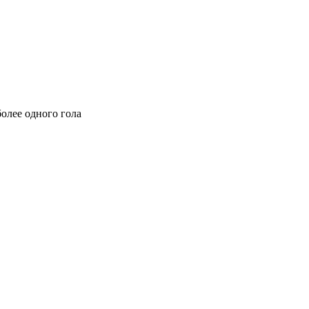
 более одного гола