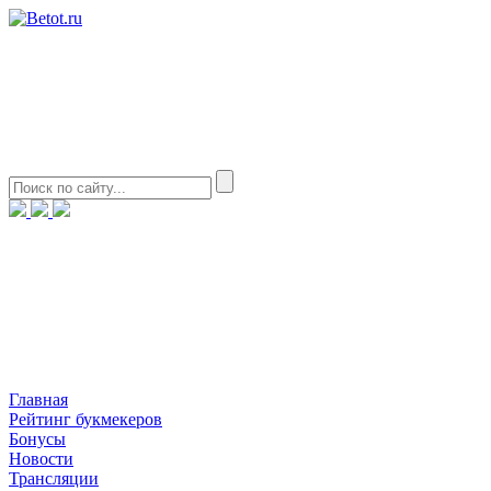
Главная
Рейтинг букмекеров
Бонусы
Новости
Трансляции