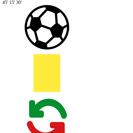
45'
15'
30'