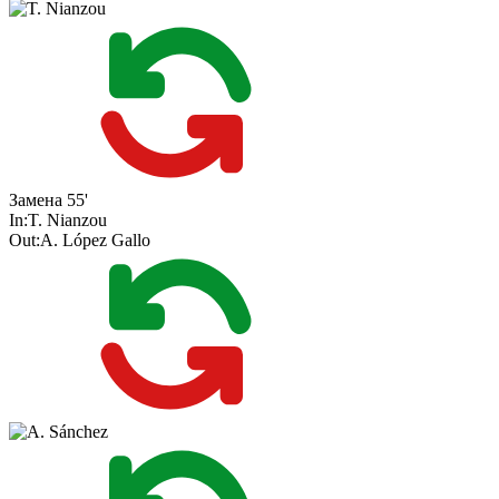
Замена
55'
In:
T. Nianzou
Out:
A. López Gallo