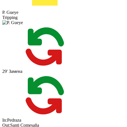
P. Gueye
Tripping
29'
Замена
In:
Pedraza
Out:
Santi Comesaña