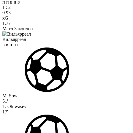
п
п
в
н
в
1
:
2
0.93
xG
1.77
Матч Закончен
Вильярреал
в
в
н
п
в
M. Sow
51'
T. Oluwaseyi
17'