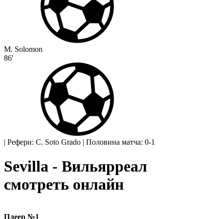
M. Solomon
86'
|
Рефери: C. Soto Grado
|
Половина матча: 0-1
Sevilla - Вильярреал
смотреть онлайн
Плеер №1