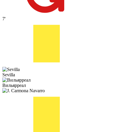
7'
Sevilla
Вильярреал