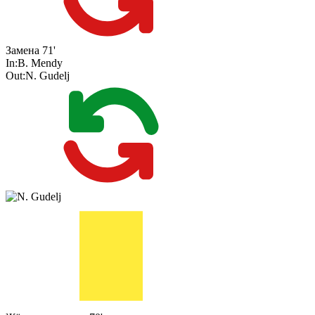
Замена
71'
In:
B. Mendy
Out:
N. Gudelj