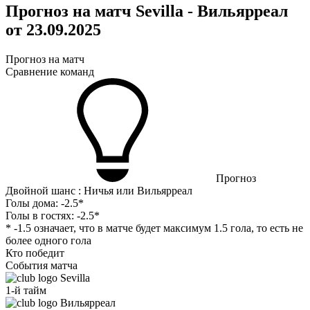
Прогноз на матч Sevilla - Вильярреал
от 23.09.2025
Прогноз на матч
Сравнение команд
Прогноз
Двойной шанс : Ничья или Вильярреал
Голы дома:
-2.5*
Голы в гостях:
-2.5*
* -1.5 означает, что в матче будет максимум 1.5 гола, то есть не
более одного гола
Кто победит
События матча
Sevilla
1-й тайм
Вильярреал