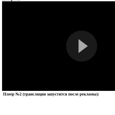
Плеер №2 (трансляция запустится после рекламы):