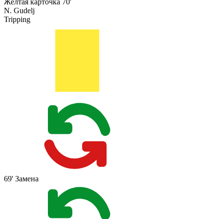
Жёлтая карточка
70'
N. Gudelj
Tripping
69'
Замена