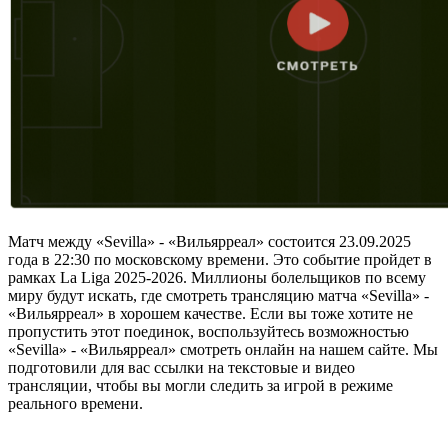
Матч между «Sevilla» - «Вильярреал» состоится 23.09.2025
года в 22:30 по московскому времени. Это событие пройдет в
рамках La Liga 2025-2026. Миллионы болельщиков по всему
миру будут искать, где смотреть трансляцию матча «Sevilla» -
«Вильярреал» в хорошем качестве. Если вы тоже хотите не
пропустить этот поединок, воспользуйтесь возможностью
«Sevilla» - «Вильярреал» смотреть онлайн на нашем сайте. Мы
подготовили для вас ссылки на текстовые и видео
трансляции, чтобы вы могли следить за игрой в режиме
реального времени.