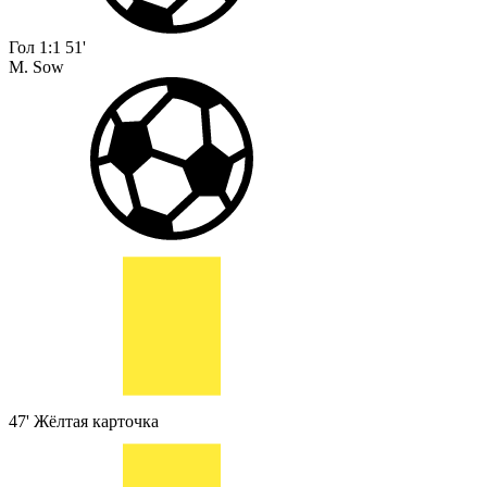
Гол
1:1
51'
M. Sow
47'
Жёлтая карточка