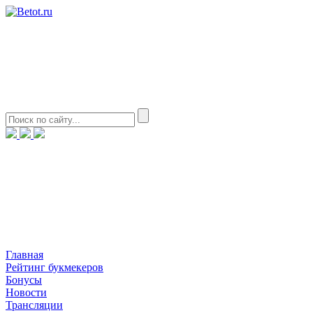
Главная
Рейтинг букмекеров
Бонусы
Новости
Трансляции