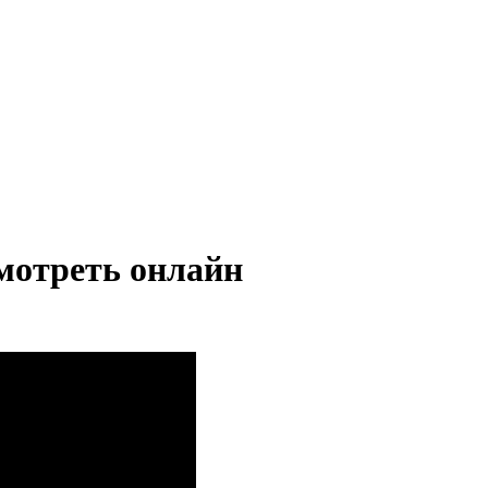
смотреть онлайн