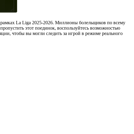
в рамках La Liga 2025-2026. Миллионы болельщиков по всему
е пропустить этот поединок, воспользуйтесь возможностью
яции, чтобы вы могли следить за игрой в режиме реального