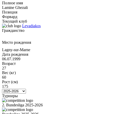
Полное имя
Lamine Ghezali
Позиция
Форвард
Текущий клуб
Levadiakos
Гражданство
Место рождения
Lagny-sur-Marne
Дата рождения
06.07.1999
Возраст
27
Вес (кг)
60
Рост (см)
175
Турниры
2. Bundesliga 2025-2026