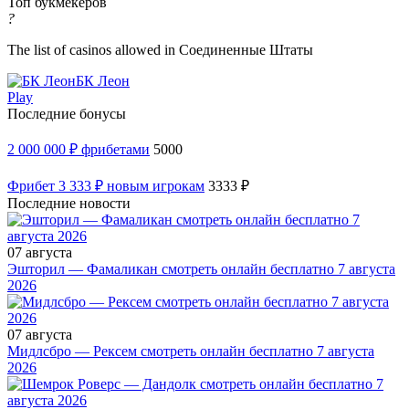
Топ букмекеров
?
The list of casinos allowed in Соединенные Штаты
БК Леон
Play
Последние бонусы
2 000 000 ₽ фрибетами
5000
Фрибет 3 333 ₽ новым игрокам
3333 ₽
Последние новости
07 августа
Эшторил — Фамаликан смотреть онлайн бесплатно 7 августа
2026
07 августа
Мидлсбро — Рексем смотреть онлайн бесплатно 7 августа
2026