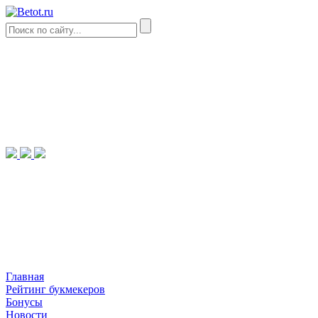
Главная
Рейтинг букмекеров
Бонусы
Новости