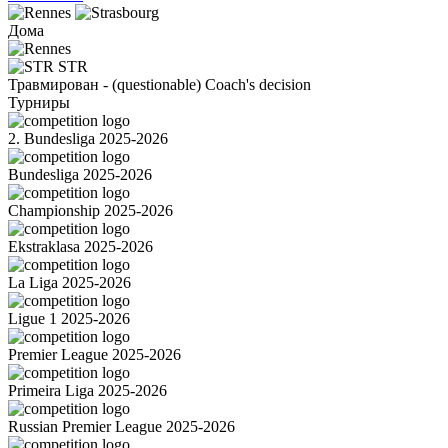
Дома
STR
Травмирован - (questionable) Coach's decision
Турниры
2. Bundesliga 2025-2026
Bundesliga 2025-2026
Championship 2025-2026
Ekstraklasa 2025-2026
La Liga 2025-2026
Ligue 1 2025-2026
Premier League 2025-2026
Primeira Liga 2025-2026
Russian Premier League 2025-2026