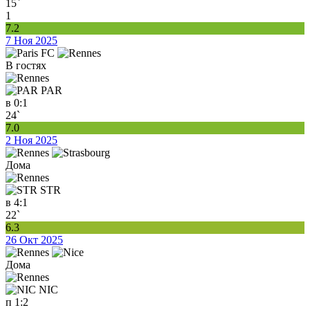
15`
1
7.2
7 Ноя 2025
В гостях
PAR
в
0:1
24`
7.0
2 Ноя 2025
Дома
STR
в
4:1
22`
6.3
26 Окт 2025
Дома
NIC
п
1:2