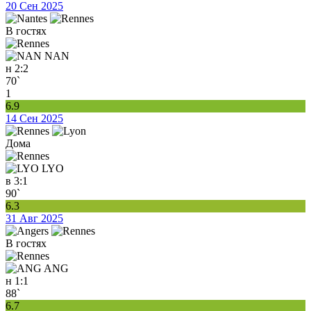
20 Сен 2025
В гостях
NAN
н
2:2
70`
1
6.9
14 Сен 2025
Дома
LYO
в
3:1
90`
6.3
31 Авг 2025
В гостях
ANG
н
1:1
88`
6.7