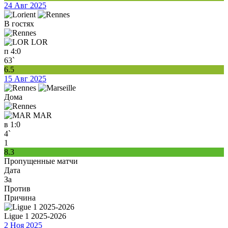
24 Авг 2025
В гостях
LOR
п
4:0
63`
6.5
15 Авг 2025
Дома
MAR
в
1:0
4`
1
8.3
Пропущенные матчи
Дата
За
Против
Причина
Ligue 1 2025-2026
2 Ноя 2025