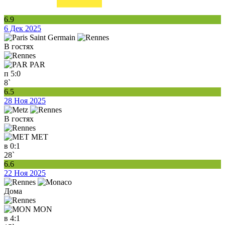
6.9
6 Дек 2025
В гостях
PAR
п
5:0
8`
6.5
28 Ноя 2025
В гостях
MET
в
0:1
28`
6.6
22 Ноя 2025
Дома
MON
в
4:1