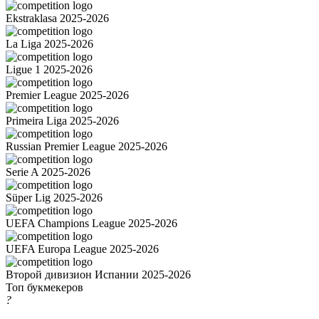
Ekstraklasa 2025-2026
La Liga 2025-2026
Ligue 1 2025-2026
Premier League 2025-2026
Primeira Liga 2025-2026
Russian Premier League 2025-2026
Serie A 2025-2026
Süper Lig 2025-2026
UEFA Champions League 2025-2026
UEFA Europa League 2025-2026
Второй дивизион Испании 2025-2026
Топ букмекеров
?