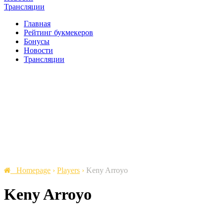
Трансляции
Главная
Рейтинг букмекеров
Бонусы
Новости
Трансляции
Homepage
›
Players
›
Keny Arroyo
Keny Arroyo