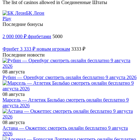
The list of casinos allowed in Соединенные Штаты
БК Леон
Play
Последние бонусы
2 000 000 ₽ фрибетами
5000
Фрибет 3 333 ₽ новым игрокам
3333 ₽
Последние новости
08 августа
Рубин — Оренбург смотреть онлайн бесплатно 9 августа 2026
08 августа
Марсель — Атлетик Бильбао смотреть онлайн бесплатно 9
августа 2026
08 августа
Астана — Окжетпес смотреть онлайн бесплатно 9 августа
2026