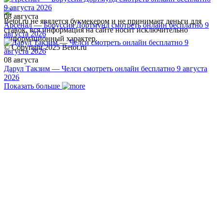
08 августа
Betot.ru не явялется букмекером и не принимает деньги для
Арсенал — Боруссия Дортмунд смотреть онлайн бесплатно 9
ставок, вся информация на сайте носит исключительно
августа 2026
информационный характер.
© Copyright 2025 Betot.ru
08 августа
Дарул Такзим — Челси смотреть онлайн бесплатно 9 августа
2026
Показать больше