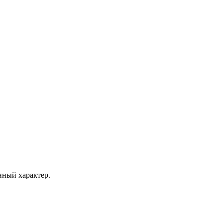
нный характер.