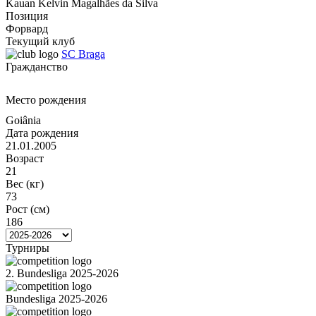
Kauan Kelvin Magalhães da Silva
Позиция
Форвард
Текущий клуб
SC Braga
Гражданство
Место рождения
Goiânia
Дата рождения
21.01.2005
Возраст
21
Вес (кг)
73
Рост (см)
186
Турниры
2. Bundesliga 2025-2026
Bundesliga 2025-2026