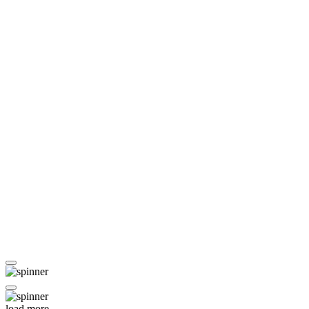
load more