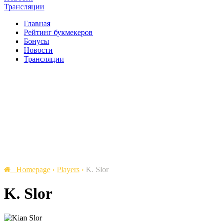
Трансляции
Главная
Рейтинг букмекеров
Бонусы
Новости
Трансляции
Homepage
›
Players
›
K. Slor
K. Slor