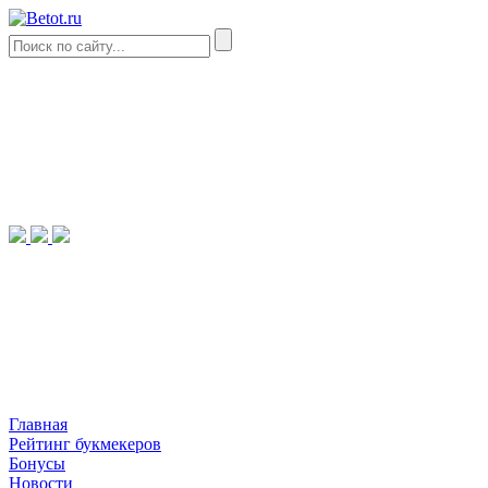
Главная
Рейтинг букмекеров
Бонусы
Новости