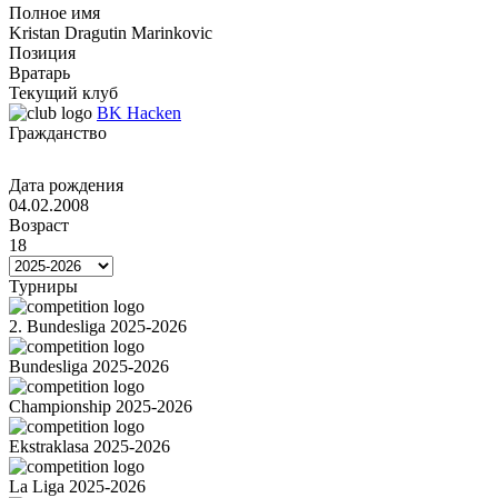
Полное имя
Kristan Dragutin Marinkovic
Позиция
Вратарь
Текущий клуб
BK Hacken
Гражданство
Дата рождения
04.02.2008
Возраст
18
Турниры
2. Bundesliga 2025-2026
Bundesliga 2025-2026
Championship 2025-2026
Ekstraklasa 2025-2026
La Liga 2025-2026