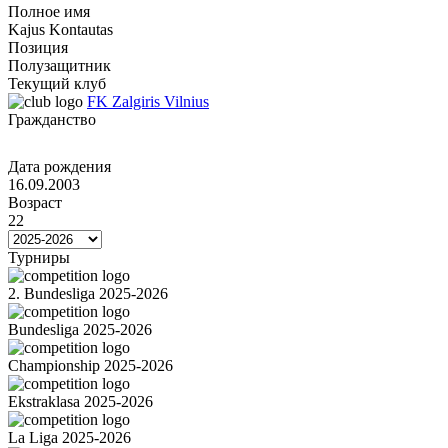
Полное имя
Kajus Kontautas
Позиция
Полузащитник
Текущий клуб
FK Zalgiris Vilnius
Гражданство
Дата рождения
16.09.2003
Возраст
22
Турниры
2. Bundesliga 2025-2026
Bundesliga 2025-2026
Championship 2025-2026
Ekstraklasa 2025-2026
La Liga 2025-2026