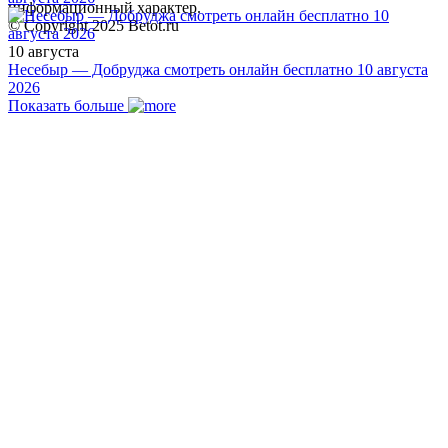
информационный характер.
© Copyright 2025 Betot.ru
10 августа
Несебыр — Добруджа смотреть онлайн бесплатно 10 августа
2026
Показать больше