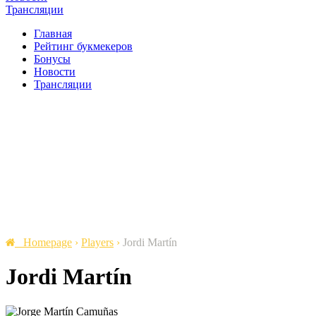
Трансляции
Главная
Рейтинг букмекеров
Бонусы
Новости
Трансляции
Homepage
›
Players
›
Jordi Martín
Jordi Martín