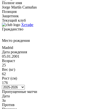
Полное имя
Jorge Martín Camuñas
Позиция
Защитник
Текущий клуб
Хетафе
Гражданство
Место рождения
Madrid
Дата рождения
05.01.2001
Возраст
25
Вес (кг)
62
Рост (см)
176
Пропущенные матчи
Дата
За
Против