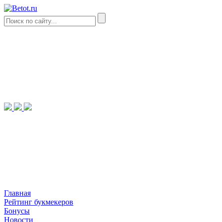
Главная
Рейтинг букмекеров
Бонусы
Новости