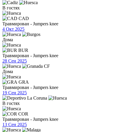
В гостях
CAD
Травмирован - Jumpers knee
4 Окт 2025
Дома
BUR
Травмирован - Jumpers knee
28 Сен 2025
Дома
GRA
Травмирован - Jumpers knee
19 Сен 2025
В гостях
COR
Травмирован - Jumpers knee
13 Сен 2025