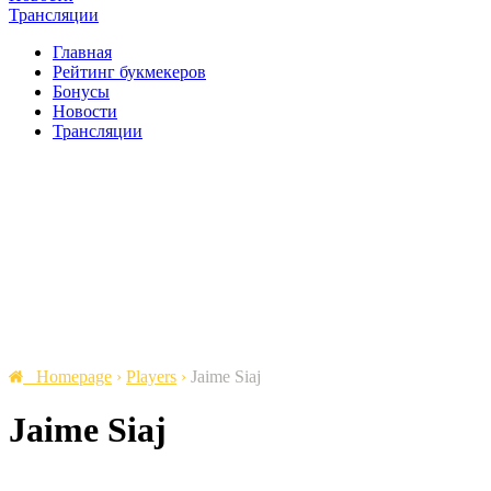
Трансляции
Главная
Рейтинг букмекеров
Бонусы
Новости
Трансляции
Homepage
›
Players
›
Jaime Siaj
Jaime Siaj