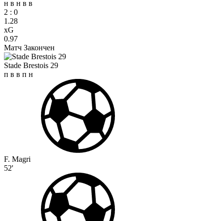
н
в
н
в
в
2
:
0
1.28
xG
0.97
Матч Закончен
Stade Brestois 29
п
в
в
п
н
F. Magri
52'