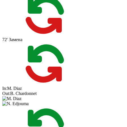
72'
Замена
In:
M. Diaz
Out:
B. Chardonnet