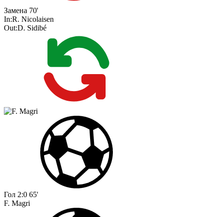
Замена
70'
In:
R. Nicolaisen
Out:
D. Sidibé
Гол
2:0
65'
F. Magri