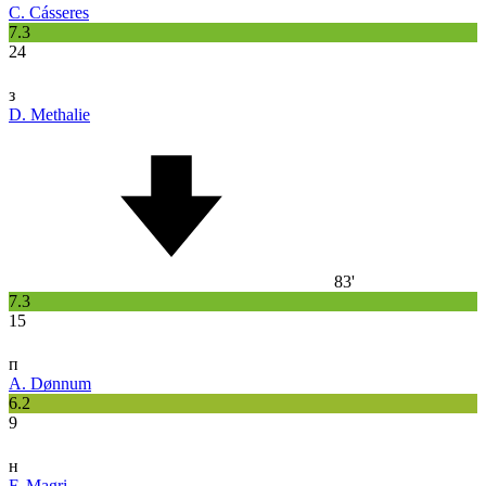
C. Cásseres
7.3
24
з
D. Methalie
83'
7.3
15
п
A. Dønnum
6.2
9
н
F. Magri