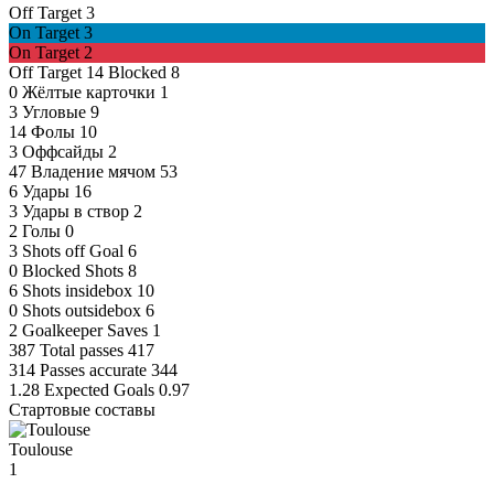
Off Target
3
On Target
3
On Target
2
Off Target
14
Blocked
8
0
Жёлтые карточки
1
3
Угловые
9
14
Фолы
10
3
Оффсайды
2
47
Владение мячом
53
6
Удары
16
3
Удары в створ
2
2
Голы
0
3
Shots off Goal
6
0
Blocked Shots
8
6
Shots insidebox
10
0
Shots outsidebox
6
2
Goalkeeper Saves
1
387
Total passes
417
314
Passes accurate
344
1.28
Expected Goals
0.97
Стартовые составы
Toulouse
1