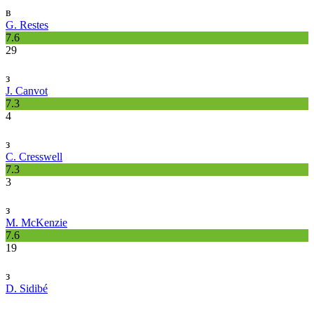
в
G. Restes
7.6
29
з
J. Canvot
7.3
4
з
C. Cresswell
7.3
3
з
M. McKenzie
7.6
19
з
D. Sidibé