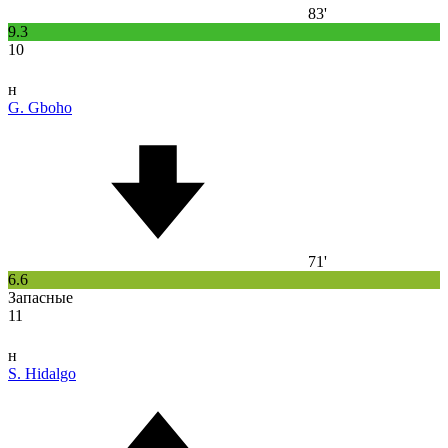
83'
9.3
10
н
G. Gboho
71'
6.6
Запасные
11
н
S. Hidalgo