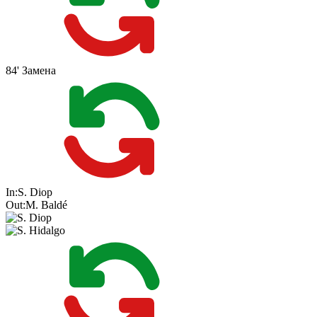
84'
Замена
In:
S. Diop
Out:
M. Baldé