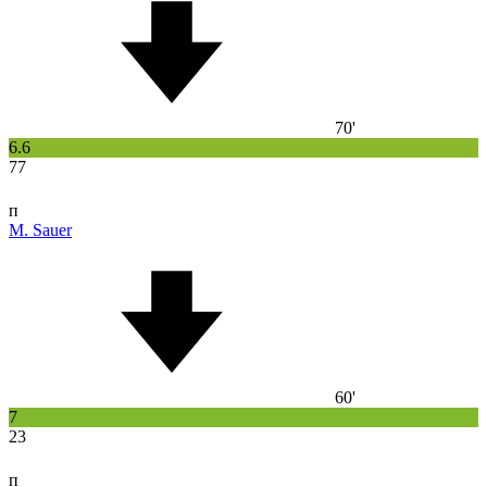
70'
6.6
77
п
M. Sauer
60'
7
23
п