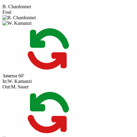
B. Chardonnet
Foul
Замена
60'
In:
W. Kamanzi
Out:
M. Sauer