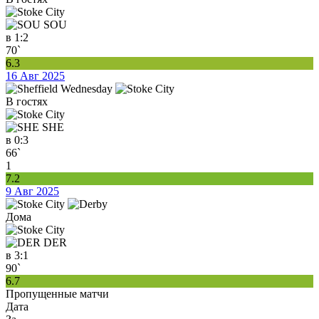
SOU
в
1:2
70`
6.3
16 Авг 2025
В гостях
SHE
в
0:3
66`
1
7.2
9 Авг 2025
Дома
DER
в
3:1
90`
6.7
Пропущенные матчи
Дата