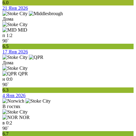
6.0
21 Янв 2026
Дома
MID
п
1:2
90`
6.5
17 Янв 2026
Дома
QPR
н
0:0
90`
6.3
4 Янв 2026
В гостях
NOR
в
0:2
90`
6.7