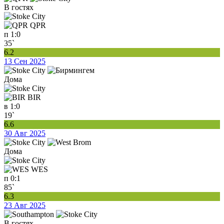
В гостях
QPR
п
1:0
35`
6.2
13 Сен 2025
Дома
BIR
в
1:0
19`
6.6
30 Авг 2025
Дома
WES
п
0:1
85`
6.3
23 Авг 2025
В гостях