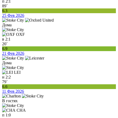
п
2:1
89`
6.3
25 Фев 2026
Дома
OXF
в
2:1
20`
6.9
21 Фев 2026
Дома
LEI
н
2:2
79`
6.6
11 Фев 2026
В гостях
CHA
п
1:0