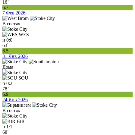
16`
6.7
7 Фев 2026
В гостях
WES
н
0:0
63`
6.5
31 Янв 2026
Дома
SOU
п
0:2
78`
6.9
24 Янв 2026
В гостях
BIR
н
1:1
68`