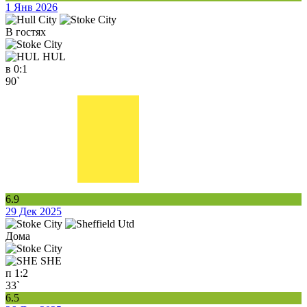
1 Янв 2026
В гостях
HUL
в
0:1
90`
6.9
29 Дек 2025
Дома
SHE
п
1:2
33`
6.5