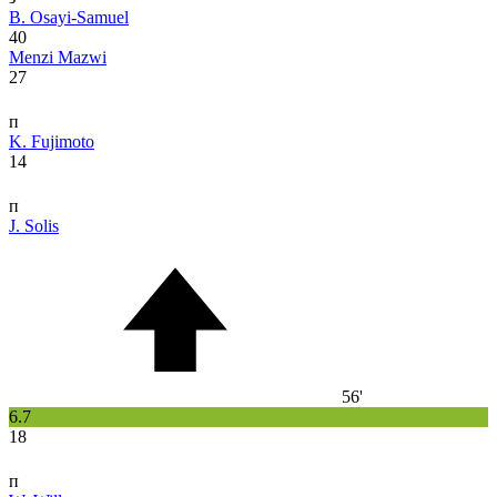
B. Osayi-Samuel
40
Menzi Mazwi
27
п
K. Fujimoto
14
п
J. Solis
56'
6.7
18
п