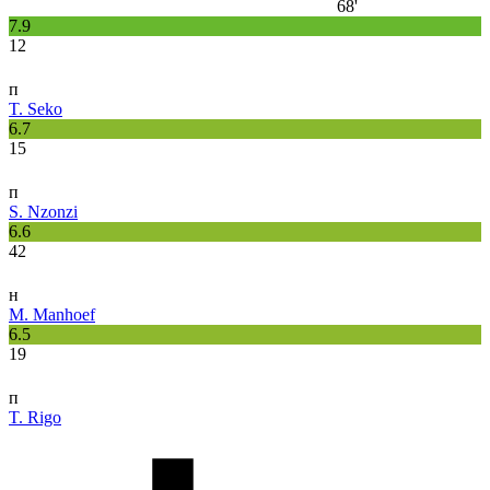
68'
7.9
12
п
T. Seko
6.7
15
п
S. Nzonzi
6.6
42
н
M. Manhoef
6.5
19
п
T. Rigo