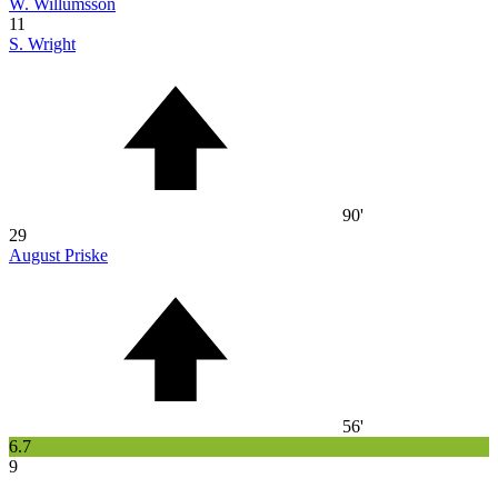
W. Willumsson
11
S. Wright
90'
29
August Priske
56'
6.7
9