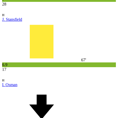
28
н
J. Stansfield
67'
6.9
17
н
I. Osman