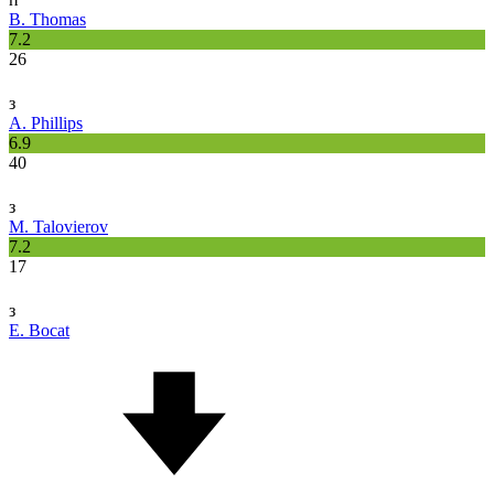
B. Thomas
7.2
26
з
A. Phillips
6.9
40
з
M. Talovierov
7.2
17
з
E. Bocat