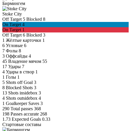
Бирмингем
Stoke City
Off Target
5
Blocked
8
On Target
4
On Target
1
Off Target
6
Blocked
3
1
Жёлтые карточки
1
6
Угловые
6
7
Фолы
8
3
Оффсайды
4
45
Владение мячом
55
17
Удары
7
4
Удары в створ
1
1
Голы
1
5
Shots off Goal
3
8
Blocked Shots
3
13
Shots insidebox
3
4
Shots outsidebox
4
1
Goalkeeper Saves
3
290
Total passes
368
198
Passes accurate
268
1.73
Expected Goals
0.33
Стартовые составы