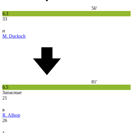
56'
6.3
33
н
M. Ducksch
81'
6.5
Запасные
21
в
R. Allsop
26
з