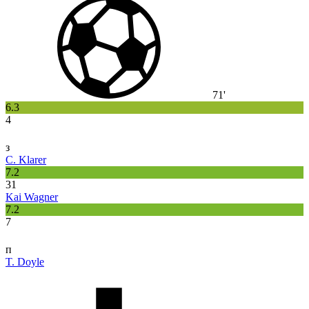
71'
6.3
4
з
C. Klarer
7.2
31
Kai Wagner
7.2
7
п
T. Doyle