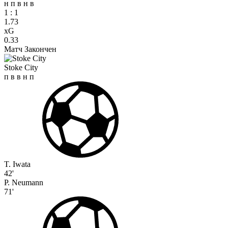
н
п
в
н
в
1
:
1
1.73
xG
0.33
Матч Закончен
Stoke City
п
в
в
н
п
T. Iwata
42'
P. Neumann
71'