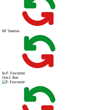
68'
Замена
In:
F. Fawunmi
Out:
J. Bae