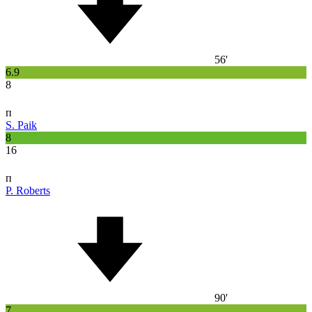
56'
6.9
8
п
S. Paik
8
16
п
P. Roberts
90'
7