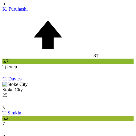
н
K. Furuhashi
81'
6.7
Тренер
C. Davies
Stoke City
25
в
T. Simkin
6.2
7
п