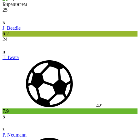
Бирмингем
25
в
J. Beadle
6.2
24
п
T. Iwata
42'
7.9
5
з
P. Neumann