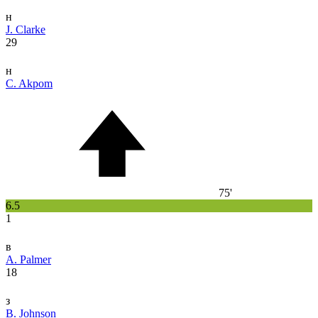
н
J. Clarke
29
н
C. Akpom
75'
6.5
1
в
A. Palmer
18
з
B. Johnson