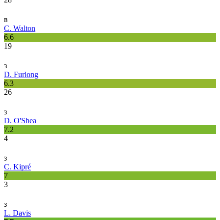
в
C. Walton
6.6
19
з
D. Furlong
6.3
26
з
D. O'Shea
7.2
4
з
C. Kipré
7
3
з
L. Davis