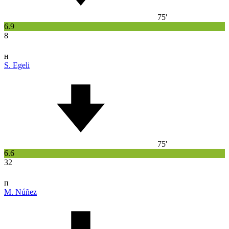
75'
6.9
8
н
S. Egeli
75'
6.6
32
п
M. Núñez