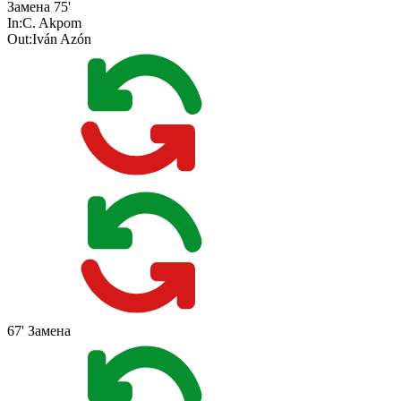
Замена
75'
In:
C. Akpom
Out:
Iván Azón
67'
Замена