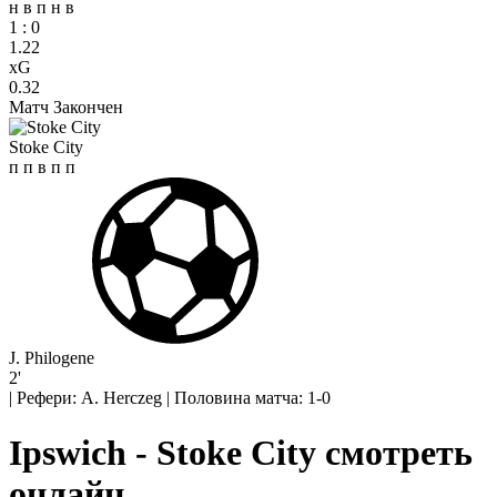
н
в
п
н
в
1
:
0
1.22
xG
0.32
Матч Закончен
Stoke City
п
п
в
п
п
J. Philogene
2'
|
Рефери: A. Herczeg
|
Половина матча: 1-0
Ipswich - Stoke City смотреть
онлайн