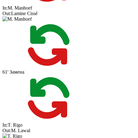
In:
M. Manhoef
Out:
Lamine Cissé
61'
Замена
In:
T. Rigo
Out:
M. Lawal