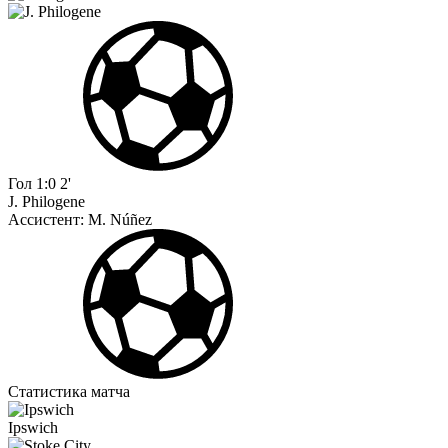
Гол
1:0
2'
J. Philogene
Ассистент:
M. Núñez
Статистика матча
Ipswich