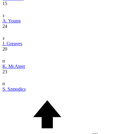
15
з
A. Young
24
з
J. Greaves
20
п
K. McAteer
23
п
S. Szmodics