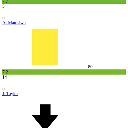
7.7
5
п
A. Matusiwa
80'
7.2
14
п
J. Taylor