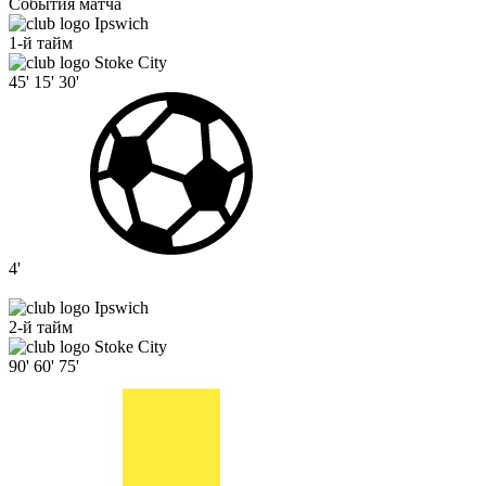
События матча
Ipswich
1-й тайм
Stoke City
45'
15'
30'
4'
Ipswich
2-й тайм
Stoke City
90'
60'
75'