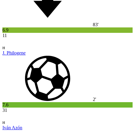
83'
6.9
11
н
J. Philogene
2'
7.6
31
н
Iván Azón