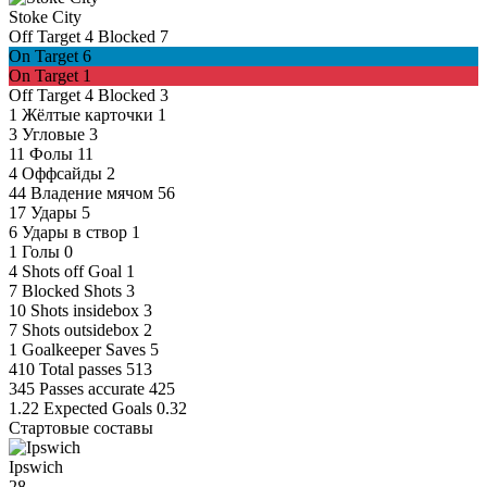
Stoke City
Off Target
4
Blocked
7
On Target
6
On Target
1
Off Target
4
Blocked
3
1
Жёлтые карточки
1
3
Угловые
3
11
Фолы
11
4
Оффсайды
2
44
Владение мячом
56
17
Удары
5
6
Удары в створ
1
1
Голы
0
4
Shots off Goal
1
7
Blocked Shots
3
10
Shots insidebox
3
7
Shots outsidebox
2
1
Goalkeeper Saves
5
410
Total passes
513
345
Passes accurate
425
1.22
Expected Goals
0.32
Стартовые составы
Ipswich
28