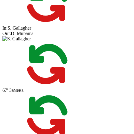
In:
S. Gallagher
Out:
D. Mubama
67'
Замена