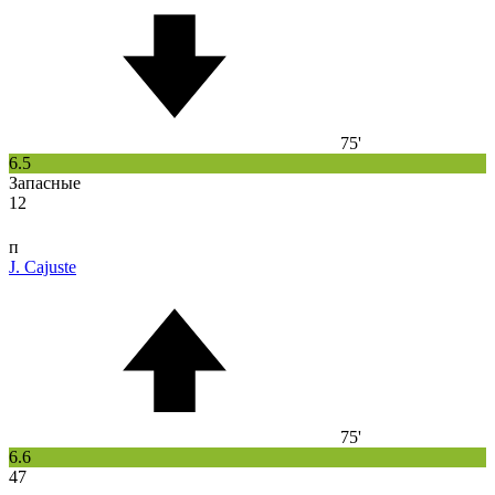
75'
6.5
Запасные
12
п
J. Cajuste
75'
6.6
47