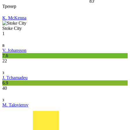
83'
Тренер
K. McKenna
Stoke City
1
в
V. Johansson
7.6
22
з
J. Tchamadeu
6.9
40
з
M. Talovierov