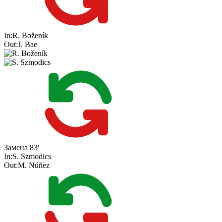
In:
R. Boženík
Out:
J. Bae
Замена
83'
In:
S. Szmodics
Out:
M. Núñez