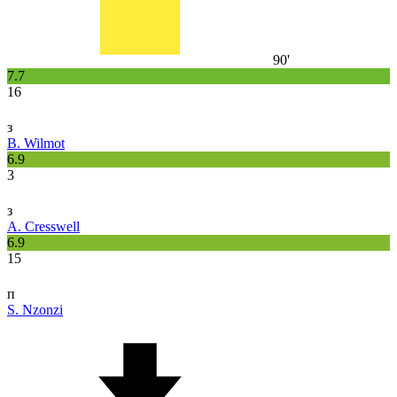
90'
7.7
16
з
B. Wilmot
6.9
3
з
A. Cresswell
6.9
15
п
S. Nzonzi