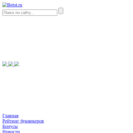
Главная
Рейтинг букмекеров
Бонусы
Новости