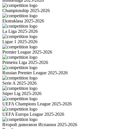
Bundesliga 2025-2026
Championship 2025-2026
Ekstraklasa 2025-2026
La Liga 2025-2026
Ligue 1 2025-2026
Premier League 2025-2026
Primeira Liga 2025-2026
Russian Premier League 2025-2026
Serie A 2025-2026
Süper Lig 2025-2026
UEFA Champions League 2025-2026
UEFA Europa League 2025-2026
Второй дивизион Испании 2025-2026