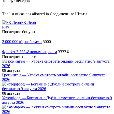
Топ букмекеров
?
The list of casinos allowed in Соединенные Штаты
БК Леон
Play
Последние бонусы
2 000 000 ₽ фрибетами
5000
Фрибет 3 333 ₽ новым игрокам
3333 ₽
Последние новости
08 августа
Гронинген — Утрехт смотреть онлайн бесплатно 9 августа
2026
08 августа
Уотерфорд — Богемианс Дублин смотреть онлайн бесплатно 9
августа 2026