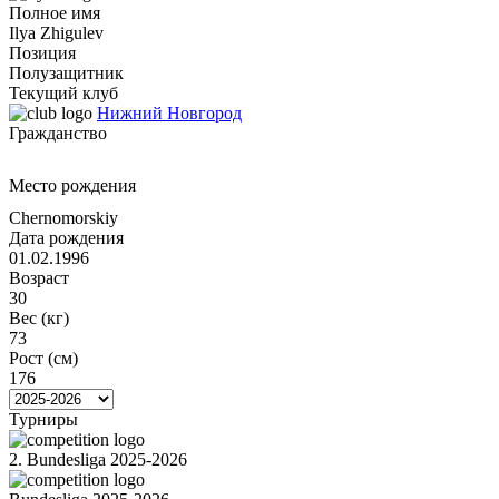
Полное имя
Ilya Zhigulev
Позиция
Полузащитник
Текущий клуб
Нижний Новгород
Гражданство
Место рождения
Chernomorskiy
Дата рождения
01.02.1996
Возраст
30
Вес (кг)
73
Рост (см)
176
Турниры
2. Bundesliga 2025-2026