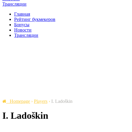
Трансляции
Главная
Рейтинг букмекеров
Бонусы
Новости
Трансляции
Homepage
›
Players
›
I. Ladoškin
I. Ladoškin