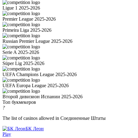
Ligue 1 2025-2026
Premier League 2025-2026
Primeira Liga 2025-2026
Russian Premier League 2025-2026
Serie A 2025-2026
Süper Lig 2025-2026
UEFA Champions League 2025-2026
UEFA Europa League 2025-2026
Второй дивизион Испании 2025-2026
Топ букмекеров
?
The list of casinos allowed in Соединенные Штаты
БК Леон
Play