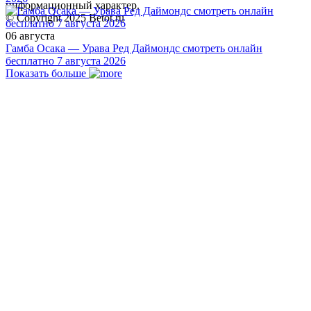
информационный характер.
© Copyright 2025 Betot.ru
06 августа
Гамба Осака — Урава Ред Даймондс смотреть онлайн
бесплатно 7 августа 2026
Показать больше