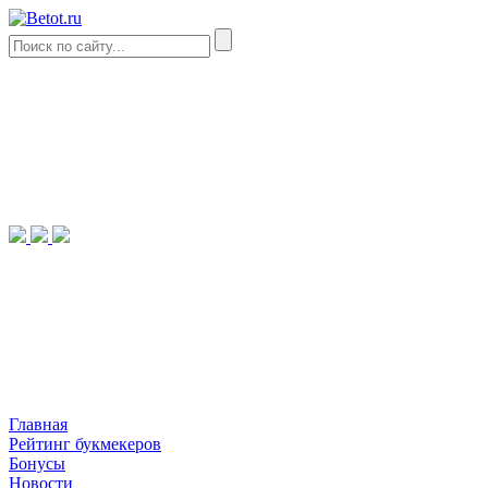
Главная
Рейтинг букмекеров
Бонусы
Новости