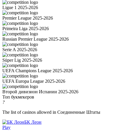
Ligue 1 2025-2026
Premier League 2025-2026
Primeira Liga 2025-2026
Russian Premier League 2025-2026
Serie A 2025-2026
Süper Lig 2025-2026
UEFA Champions League 2025-2026
UEFA Europa League 2025-2026
Второй дивизион Испании 2025-2026
Топ букмекеров
?
The list of casinos allowed in Соединенные Штаты
БК Леон
Play