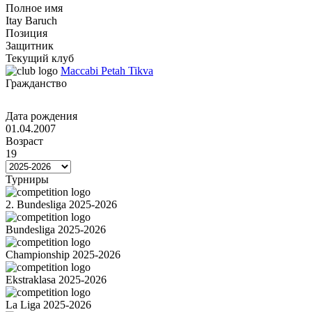
Полное имя
Itay Baruch
Позиция
Защитник
Текущий клуб
Maccabi Petah Tikva
Гражданство
Дата рождения
01.04.2007
Возраст
19
Турниры
2. Bundesliga 2025-2026
Bundesliga 2025-2026
Championship 2025-2026
Ekstraklasa 2025-2026
La Liga 2025-2026