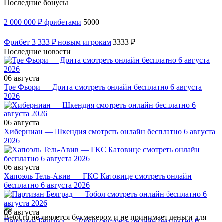
Последние бонусы
2 000 000 ₽ фрибетами
5000
Фрибет 3 333 ₽ новым игрокам
3333 ₽
Последние новости
06 августа
Тре Фьори — Дрита смотреть онлайн бесплатно 6 августа
2026
06 августа
Хиберниан — Шкендия смотреть онлайн бесплатно 6 августа
2026
06 августа
Хапоэль Тель-Авив — ГКС Катовице смотреть онлайн
бесплатно 6 августа 2026
06 августа
Betot.ru не явялется букмекером и не принимает деньги для
Партизан Белград — Тобол смотреть онлайн бесплатно 6