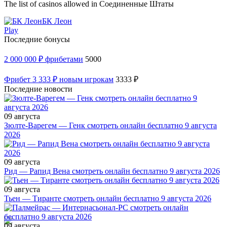
The list of casinos allowed in Соединенные Штаты
БК Леон
Play
Последние бонусы
2 000 000 ₽ фрибетами
5000
Фрибет 3 333 ₽ новым игрокам
3333 ₽
Последние новости
09 августа
Зюлте-Варегем — Генк смотреть онлайн бесплатно 9 августа
2026
09 августа
Рид — Рапид Вена смотреть онлайн бесплатно 9 августа 2026
09 августа
Тьен — Тиранте смотреть онлайн бесплатно 9 августа 2026
09 августа