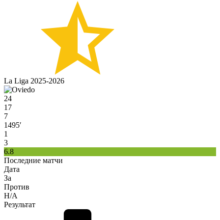
La Liga 2025-2026
24
17
7
1495′
1
3
6.8
Последние матчи
Дата
За
Против
H/A
Результат