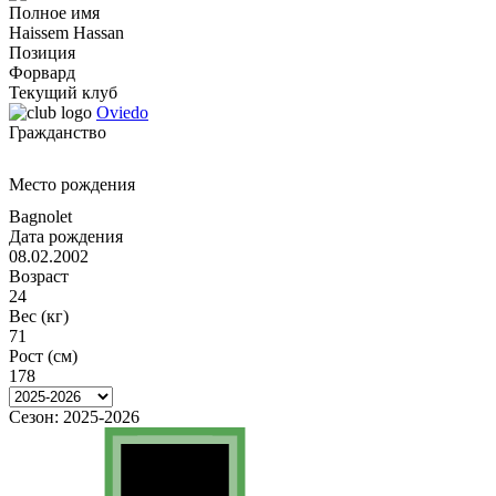
Полное имя
Haissem Hassan
Позиция
Форвард
Текущий клуб
Oviedo
Гражданство
Место рождения
Bagnolet
Дата рождения
08.02.2002
Возраст
24
Вес (кг)
71
Рост (см)
178
Сезон:
2025-2026