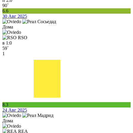
п
2:0
90`
6.6
30 Авг 2025
Дома
RSO
в
1:0
59`
1
8.3
24 Авг 2025
Дома
REA