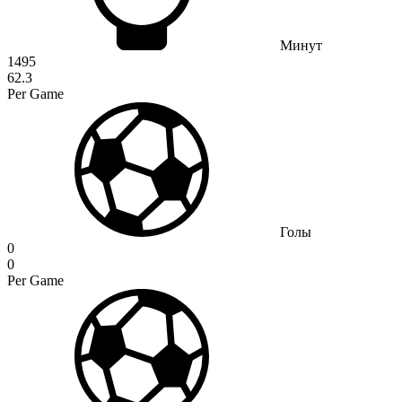
Минут
1495
62.3
Per Game
Голы
0
0
Per Game