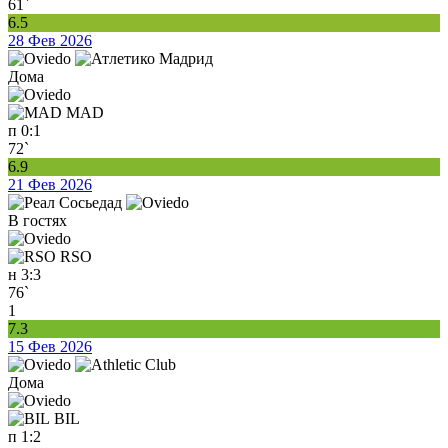
61`
6.5
28 Фев 2026
Дома
MAD
п
0:1
72`
6.9
21 Фев 2026
В гостях
RSO
н
3:3
76`
1
7.3
15 Фев 2026
Дома
BIL
п
1:2