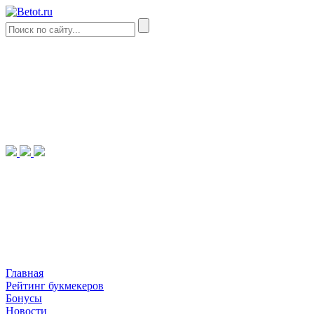
Главная
Рейтинг букмекеров
Бонусы
Новости