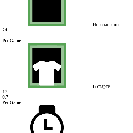
Игр сыграно
24
-
Per Game
В старте
17
0.7
Per Game