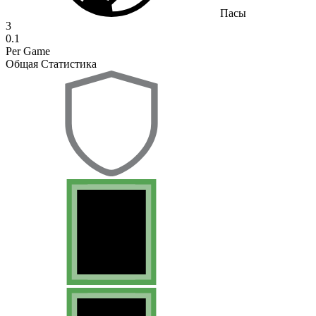
Пасы
3
0.1
Per Game
Общая Статистика