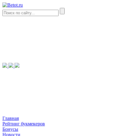
Главная
Рейтинг букмекеров
Бонусы
Новости