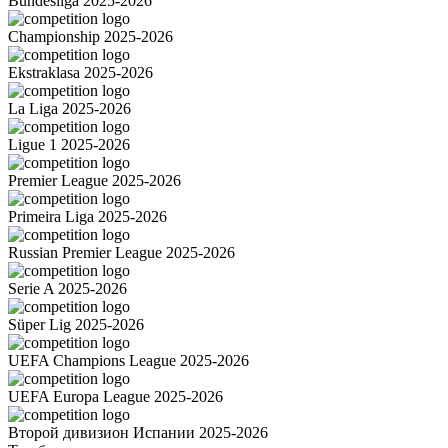
Bundesliga 2025-2026
Championship 2025-2026
Ekstraklasa 2025-2026
La Liga 2025-2026
Ligue 1 2025-2026
Premier League 2025-2026
Primeira Liga 2025-2026
Russian Premier League 2025-2026
Serie A 2025-2026
Süper Lig 2025-2026
UEFA Champions League 2025-2026
UEFA Europa League 2025-2026
Второй дивизион Испании 2025-2026