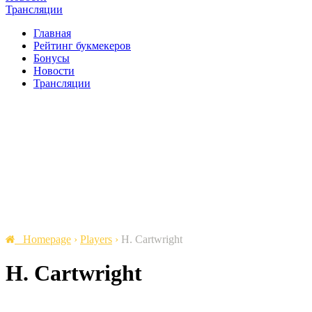
Трансляции
Главная
Рейтинг букмекеров
Бонусы
Новости
Трансляции
Homepage
›
Players
›
H. Cartwright
H. Cartwright