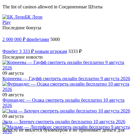
The list of casinos allowed in Соединенные Штаты
БК Леон
Play
Последние бонусы
2 000 000 ₽ фрибетами
5000
Фрибет 3 333 ₽ новым игрокам
3333 ₽
Последние новости
09 августа
Корнеева — Гауфф смотреть онлайн бесплатно 9 августа 2026
09 августа
Фернандес — Осака смотреть онлайн бесплатно 10 августа
2026
09 августа
Эала — Бенчич смотреть онлайн бесплатно 10 августа 2026
Betot.ru не явялется букмекером и не принимает деньги для