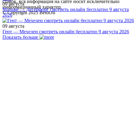
ставок, вся информация на сайте носит исключительно
09 августа
информационный характер.
Мальме — Дегерфорс смотреть онлайн бесплатно 9 августа
© Copyright 2025 Betot.ru
2026
09 августа
Гент — Мехелен смотреть онлайн бесплатно 9 августа 2026
Показать больше