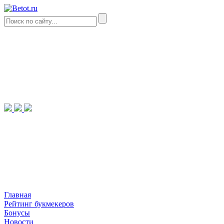
Главная
Рейтинг букмекеров
Бонусы
Новости