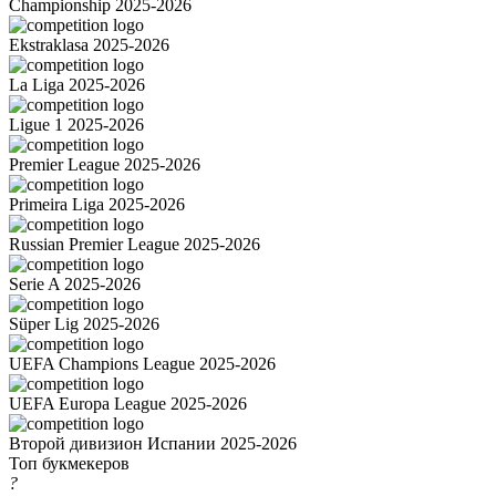
Championship 2025-2026
Ekstraklasa 2025-2026
La Liga 2025-2026
Ligue 1 2025-2026
Premier League 2025-2026
Primeira Liga 2025-2026
Russian Premier League 2025-2026
Serie A 2025-2026
Süper Lig 2025-2026
UEFA Champions League 2025-2026
UEFA Europa League 2025-2026
Второй дивизион Испании 2025-2026
Топ букмекеров
?