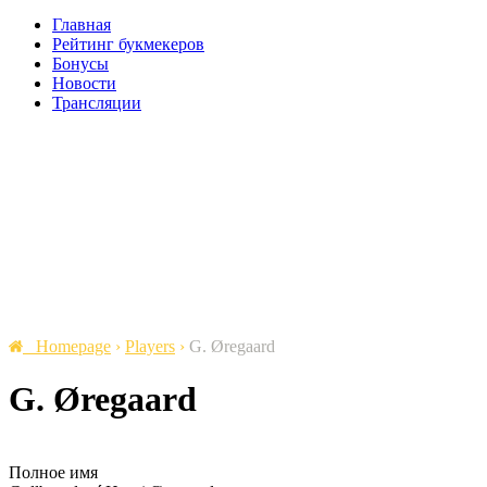
Главная
Рейтинг букмекеров
Бонусы
Новости
Трансляции
Homepage
›
Players
›
G. Øregaard
G. Øregaard
Полное имя