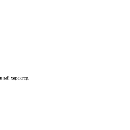
нный характер.