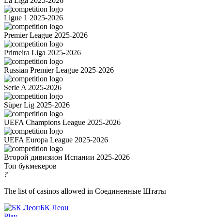
La Liga 2025-2026
Ligue 1 2025-2026
Premier League 2025-2026
Primeira Liga 2025-2026
Russian Premier League 2025-2026
Serie A 2025-2026
Süper Lig 2025-2026
UEFA Champions League 2025-2026
UEFA Europa League 2025-2026
Второй дивизион Испании 2025-2026
Топ букмекеров
?
The list of casinos allowed in Соединенные Штаты
БК Леон
Play