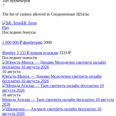
Топ букмекеров
?
The list of casinos allowed in Соединенные Штаты
БК Леон
Play
Последние бонусы
2 000 000 ₽ фрибетами
5000
Фрибет 3 333 ₽ новым игрокам
3333 ₽
Последние новости
10 августа
Юность-Минск — Динамо Молодечно смотреть онлайн
бесплатно 10 августа 2026
10 августа
Мерида Агилар — Тьен смотреть онлайн бесплатно 10 августа
2026