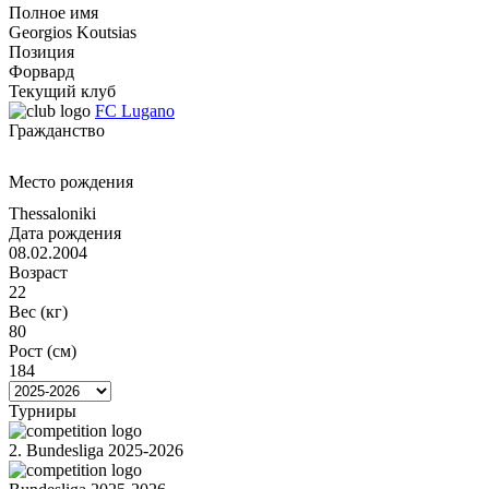
Полное имя
Georgios Koutsias
Позиция
Форвард
Текущий клуб
FC Lugano
Гражданство
Место рождения
Thessaloniki
Дата рождения
08.02.2004
Возраст
22
Вес (кг)
80
Рост (см)
184
Турниры
2. Bundesliga 2025-2026