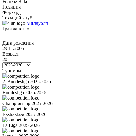
Frankie Baker
Позиция
Форвард
Текущий клуб
Миллуолл
Гражданство
Дата рождения
29.11.2005
Возраст
20
Турниры
2. Bundesliga 2025-2026
Bundesliga 2025-2026
Championship 2025-2026
Ekstraklasa 2025-2026
La Liga 2025-2026