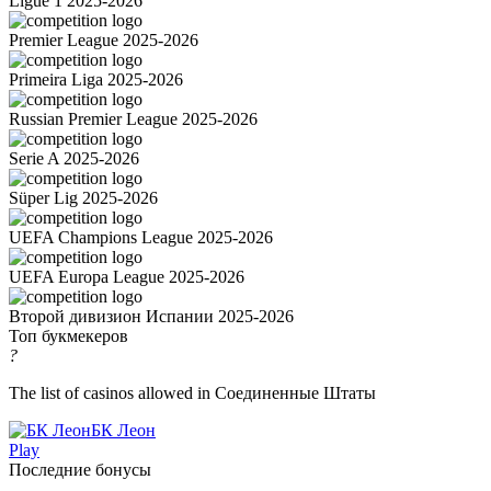
Ligue 1 2025-2026
Premier League 2025-2026
Primeira Liga 2025-2026
Russian Premier League 2025-2026
Serie A 2025-2026
Süper Lig 2025-2026
UEFA Champions League 2025-2026
UEFA Europa League 2025-2026
Второй дивизион Испании 2025-2026
Топ букмекеров
?
The list of casinos allowed in Соединенные Штаты
БК Леон
Play
Последние бонусы