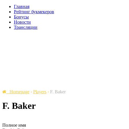
Главная
Рейтинг букмекеров
Бонусы
Новости
Трансляции
Homepage
›
Players
›
F. Baker
F. Baker
Полное имя