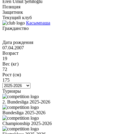
Eren Umut Şehitoğlu
Позиция
Защитник
Текущий клуб
Касымпаша
Гражданство
Дата рождения
07.04.2007
Возраст
19
Вес (кг)
72
Рост (см)
175
Турниры
2. Bundesliga 2025-2026
Bundesliga 2025-2026
Championship 2025-2026