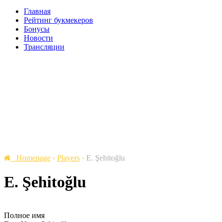
Главная
Рейтинг букмекеров
Бонусы
Новости
Трансляции
Homepage
›
Players
›
E. Şehitoğlu
E. Şehitoğlu
Полное имя