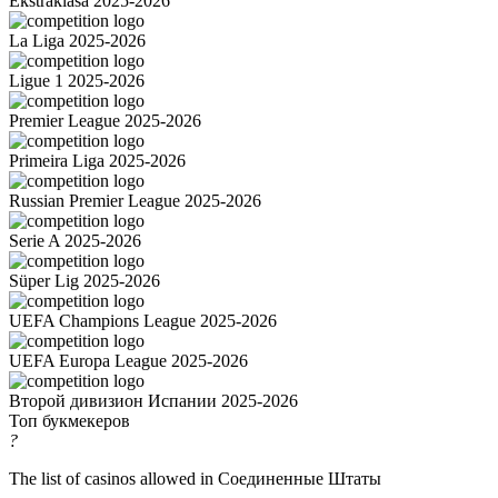
Ekstraklasa 2025-2026
La Liga 2025-2026
Ligue 1 2025-2026
Premier League 2025-2026
Primeira Liga 2025-2026
Russian Premier League 2025-2026
Serie A 2025-2026
Süper Lig 2025-2026
UEFA Champions League 2025-2026
UEFA Europa League 2025-2026
Второй дивизион Испании 2025-2026
Топ букмекеров
?
The list of casinos allowed in Соединенные Штаты