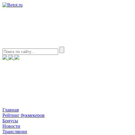
Главная
Рейтинг букмекеров
Бонусы
Новости
Трансляции