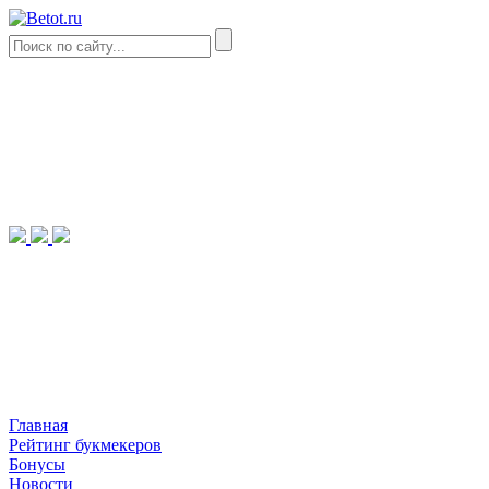
Главная
Рейтинг букмекеров
Бонусы
Новости