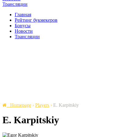
Трансляции
Главная
Рейтинг букмекеров
Бонусы
Новости
Трансляции
Homepage
›
Players
›
E. Karpitskiy
E. Karpitskiy