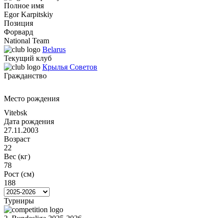
Полное имя
Egor Karpitskiy
Позиция
Форвард
National Team
Belarus
Текущий клуб
Крылья Советов
Гражданство
Место рождения
Vitebsk
Дата рождения
27.11.2003
Возраст
22
Вес (кг)
78
Рост (см)
188
Турниры