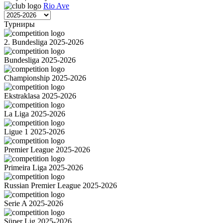
Rio Ave
Турниры
2. Bundesliga 2025-2026
Bundesliga 2025-2026
Championship 2025-2026
Ekstraklasa 2025-2026
La Liga 2025-2026
Ligue 1 2025-2026
Premier League 2025-2026
Primeira Liga 2025-2026
Russian Premier League 2025-2026
Serie A 2025-2026
Süper Lig 2025-2026