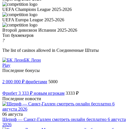
UEFA Champions League 2025-2026
UEFA Europa League 2025-2026
Второй дивизион Испании 2025-2026
Топ букмекеров
?
The list of casinos allowed in Соединенные Штаты
БК Леон
Play
Последние бонусы
2 000 000 ₽ фрибетами
5000
Фрибет 3 333 ₽ новым игрокам
3333 ₽
Последние новости
06 августа
Шериф — Санкт-Галлен смотреть онлайн бесплатно 6 августа
2026