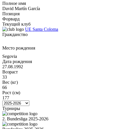
Полное имя
David Martín García
Позиция
Форвард
Текущий клуб
UE Santa Coloma
Гражданство
Место рождения
Segovia
Дата рождения
27.08.1992
Возраст
33
Вес (кг)
66
Рост (см)
177
Турниры
2. Bundesliga 2025-2026