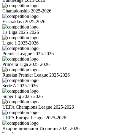
Bundesliga 2025-2026
Championship 2025-2026
Ekstraklasa 2025-2026
La Liga 2025-2026
Ligue 1 2025-2026
Premier League 2025-2026
Primeira Liga 2025-2026
Russian Premier League 2025-2026
Serie A 2025-2026
Süper Lig 2025-2026
UEFA Champions League 2025-2026
UEFA Europa League 2025-2026
Второй дивизион Испании 2025-2026