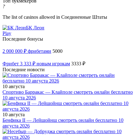
Топ букмекеров
?
The list of casinos allowed in Соединенные Штаты
БК Леон
Play
Последние бонусы
2 000 000 ₽ фрибетами
5000
Фрибет 3 333 ₽ новым игрокам
3333 ₽
Последние новости
10 августа
Спортиво Барракас — Клайполе смотреть онлайн бесплатно
10 августа 2026
10 августа
Бенфика II — Лейшойнш смотреть онлайн бесплатно 10
августа 2026