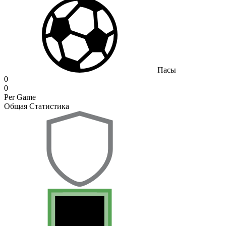
Пасы
0
0
Per Game
Общая Статистика