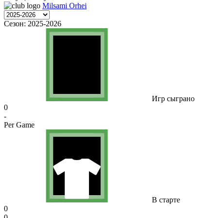
Milsami Orhei
Сезон:
2025-2026
Игр сыграно
0
-
Per Game
В старте
0
0