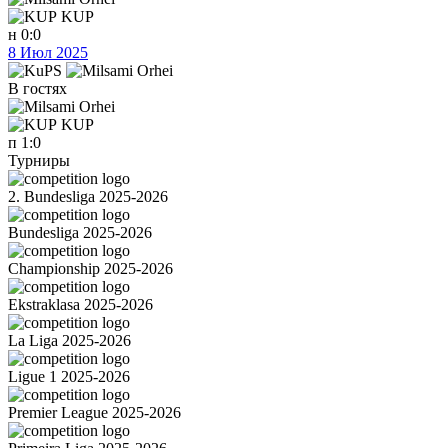
KUP
н
0:0
8 Июл 2025
В гостях
KUP
п
1:0
Турниры
2. Bundesliga 2025-2026
Bundesliga 2025-2026
Championship 2025-2026
Ekstraklasa 2025-2026
La Liga 2025-2026
Ligue 1 2025-2026
Premier League 2025-2026