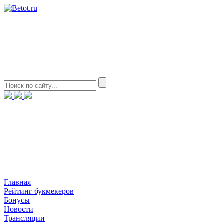
Главная
Рейтинг букмекеров
Бонусы
Новости
Трансляции