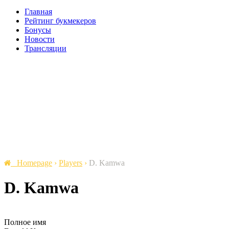
Главная
Рейтинг букмекеров
Бонусы
Новости
Трансляции
Homepage
›
Players
›
D. Kamwa
D. Kamwa
Полное имя