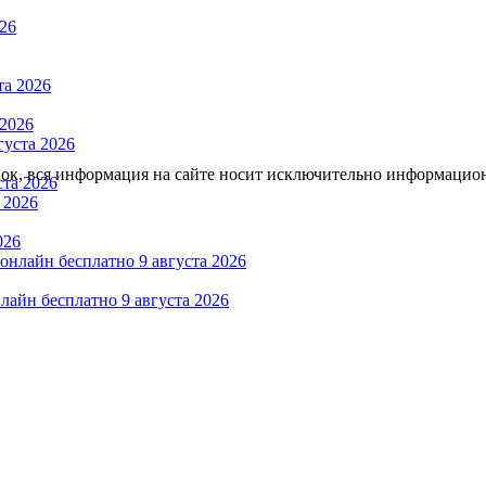
 2026
тавок, вся информация на сайте носит исключительно информацио
та 2026
026
айн бесплатно 9 августа 2026