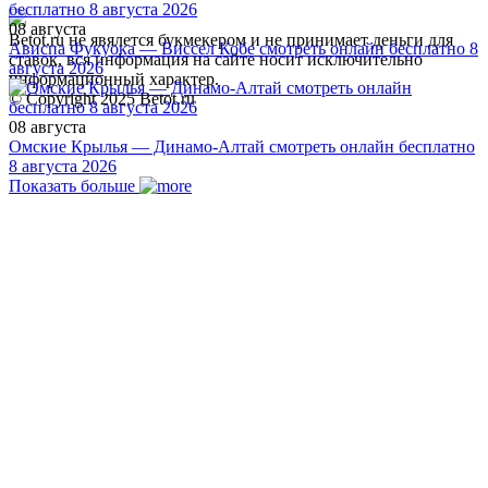
08 августа
Betot.ru не явялется букмекером и не принимает деньги для
Ависпа Фукуока — Виссел Кобе смотреть онлайн бесплатно 8
ставок, вся информация на сайте носит исключительно
августа 2026
информационный характер.
© Copyright 2025 Betot.ru
08 августа
Омские Крылья — Динамо-Алтай смотреть онлайн бесплатно
8 августа 2026
Показать больше