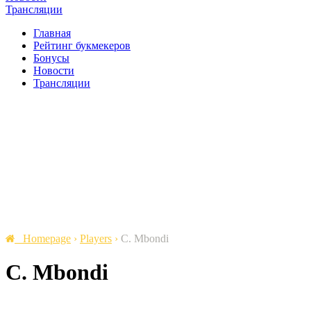
Трансляции
Главная
Рейтинг букмекеров
Бонусы
Новости
Трансляции
Homepage
›
Players
›
C. Mbondi
C. Mbondi