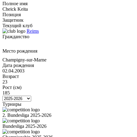
Полное имя
Cheick Keita
Позиция
Защитник
Текущий клуб
Reims
Гражданство
Место рождения
Champigny-sur-Marne
Дата рождения
02.04.2003
Возраст
23
Рост (см)
185
Турниры
2. Bundesliga 2025-2026
Bundesliga 2025-2026