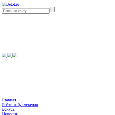
Главная
Рейтинг букмекеров
Бонусы
Новости