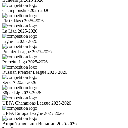
Bundesliga 2025-2026
Championship 2025-2026
Ekstraklasa 2025-2026
La Liga 2025-2026
Ligue 1 2025-2026
Premier League 2025-2026
Primeira Liga 2025-2026
Russian Premier League 2025-2026
Serie A 2025-2026
Süper Lig 2025-2026
UEFA Champions League 2025-2026
UEFA Europa League 2025-2026
Второй дивизион Испании 2025-2026