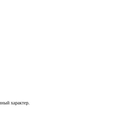
нный характер.