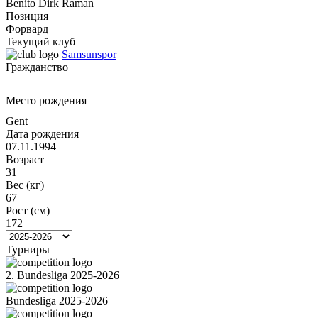
Benito Dirk Raman
Позиция
Форвард
Текущий клуб
Samsunspor
Гражданство
Место рождения
Gent
Дата рождения
07.11.1994
Возраст
31
Вес (кг)
67
Рост (см)
172
Турниры
2. Bundesliga 2025-2026
Bundesliga 2025-2026