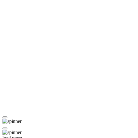
load more