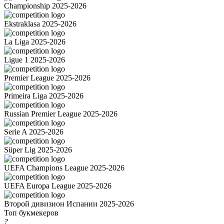
Championship 2025-2026
Ekstraklasa 2025-2026
La Liga 2025-2026
Ligue 1 2025-2026
Premier League 2025-2026
Primeira Liga 2025-2026
Russian Premier League 2025-2026
Serie A 2025-2026
Süper Lig 2025-2026
UEFA Champions League 2025-2026
UEFA Europa League 2025-2026
Второй дивизион Испании 2025-2026
Топ букмекеров
?