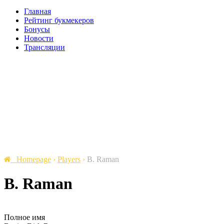
Главная
Рейтинг букмекеров
Бонусы
Новости
Трансляции
Homepage
›
Players
›
B. Raman
B. Raman
Полное имя