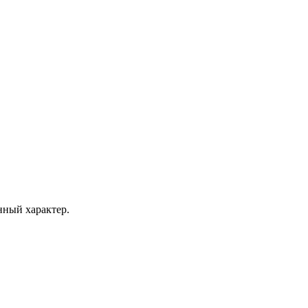
нный характер.