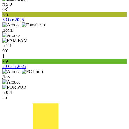
п
5:0
63`
5.5
5 Окт 2025
Дома
FAM
н
1:1
90`
1
7.9
29 Сен 2025
Дома
POR
п
0:4
56`