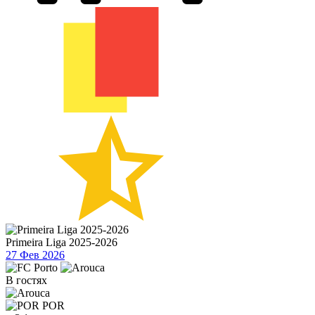
Primeira Liga 2025-2026
27 Фев 2026
В гостях
POR