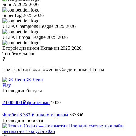
Serie A 2025-2026
Süper Lig 2025-2026
UEFA Champions League 2025-2026
UEFA Europa League 2025-2026
Второй дивизион Испании 2025-2026
Топ букмекеров
?
The list of casinos allowed in Соединенные Штаты
БК Леон
Play
Последние бонусы
2 000 000 ₽ фрибетами
5000
Фрибет 3 333 ₽ новым игрокам
3333 ₽
Последние новости