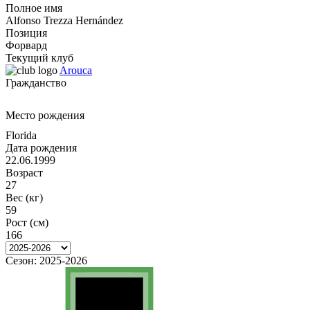
Полное имя
Alfonso Trezza Hernández
Позиция
Форвард
Текущий клуб
Arouca
Гражданство
Место рождения
Florida
Дата рождения
22.06.1999
Возраст
27
Вес (кг)
59
Рост (см)
166
Сезон:
2025-2026