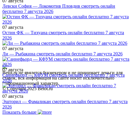
07 августа
Левски София — Локомотив Пловдив смотреть онлайн
бесплатно 7 августа 2026
07 августа
Остин ФК — Тихуана смотреть онлайн бесплатно 7 августа
2026
07 августа
Ли — Рыбакина смотреть онлайн бесплатно 7 августа 2026
07 августа
Betot.ru не явялется букмекером и не принимает деньги для
Саннефьорд — КФУМ смотреть онлайн бесплатно 7 августа
ставок, вся информация на сайте носит исключительно
2026
информационный характер.
© Copyright 2025 Betot.ru
07 августа
Эшторил — Фамаликан смотреть онлайн бесплатно 7 августа
2026
Показать больше