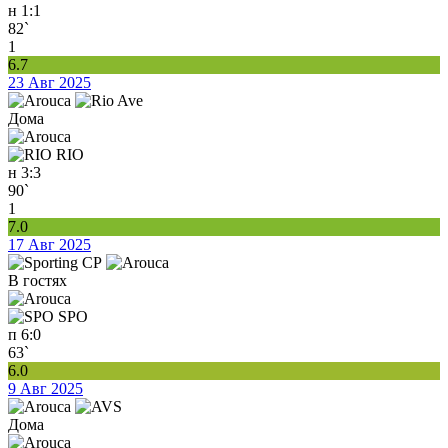
н
1:1
82`
1
6.7
23 Авг 2025
Дома
RIO
н
3:3
90`
1
7.0
17 Авг 2025
В гостях
SPO
п
6:0
63`
6.0
9 Авг 2025
Дома