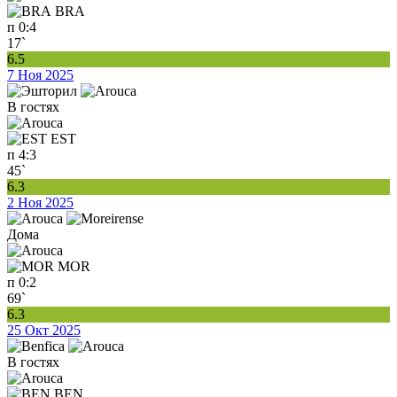
BRA
п
0:4
17`
6.5
7 Ноя 2025
В гостях
EST
п
4:3
45`
6.3
2 Ноя 2025
Дома
MOR
п
0:2
69`
6.3
25 Окт 2025
В гостях
BEN