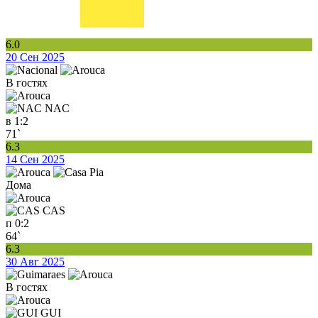
6.0
20 Сен 2025
В гостях
NAC
в
1:2
71`
6.3
14 Сен 2025
Дома
CAS
п
0:2
64`
6.3
30 Авг 2025
В гостях
GUI