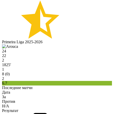
Primeira Liga 2025-2026
24
22
2
1825′
1
8 (0)
2
6.7
Последние матчи
Дата
За
Против
H/A
Результат