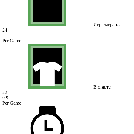
Игр сыграно
24
-
Per Game
В старте
22
0.9
Per Game