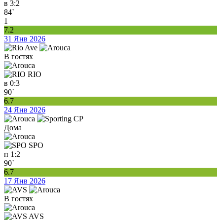
в
3:2
84`
1
7.2
31 Янв 2026
В гостях
RIO
в
0:3
90`
6.7
24 Янв 2026
Дома
SPO
п
1:2
90`
6.7
17 Янв 2026
В гостях
AVS