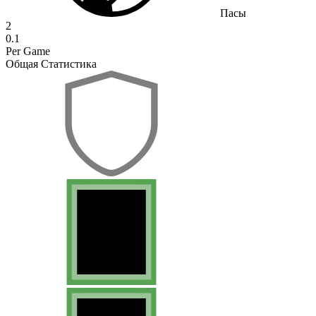
Пасы
2
0.1
Per Game
Общая Статистика