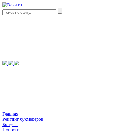
Главная
Рейтинг букмекеров
Бонусы
Новости