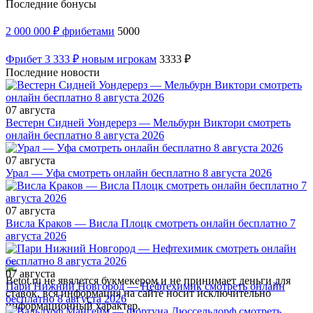
Последние бонусы
2 000 000 ₽ фрибетами
5000
Фрибет 3 333 ₽ новым игрокам
3333 ₽
Последние новости
07 августа
Вестерн Сидней Уондерерз — Мельбурн Виктори смотреть
онлайн бесплатно 8 августа 2026
07 августа
Урал — Уфа смотреть онлайн бесплатно 8 августа 2026
07 августа
Висла Краков — Висла Плоцк смотреть онлайн бесплатно 7
августа 2026
07 августа
Betot.ru не явялется букмекером и не принимает деньги для
Пари Нижний Новгород — Нефтехимик смотреть онлайн
ставок, вся информация на сайте носит исключительно
бесплатно 8 августа 2026
информационный характер.