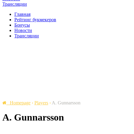
Трансляции
Главная
Рейтинг букмекеров
Бонусы
Новости
Трансляции
Homepage
›
Players
›
A. Gunnarsson
A. Gunnarsson