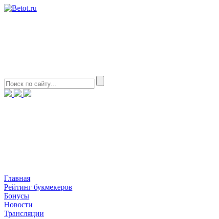
Главная
Рейтинг букмекеров
Бонусы
Новости
Трансляции