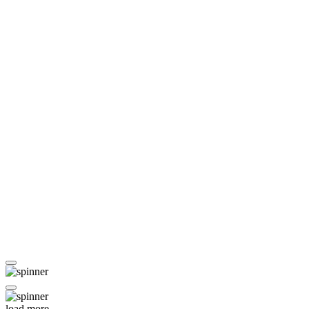
load more