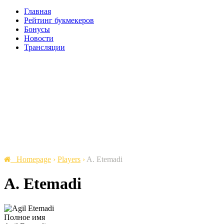
Главная
Рейтинг букмекеров
Бонусы
Новости
Трансляции
Homepage
›
Players
›
A. Etemadi
A. Etemadi
Полное имя