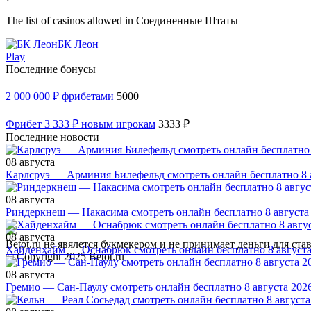
The list of casinos allowed in Соединенные Штаты
БК Леон
Play
Последние бонусы
2 000 000 ₽ фрибетами
5000
Фрибет 3 333 ₽ новым игрокам
3333 ₽
Последние новости
08 августа
Карлсруэ — Арминия Билефельд смотреть онлайн бесплатно 8 
08 августа
Риндеркнеш — Накасима смотреть онлайн бесплатно 8 августа
08 августа
Betot.ru не явялется букмекером и не принимает деньги для с
Хайденхайм — Оснабрюк смотреть онлайн бесплатно 8 августа
© Copyright 2025 Betot.ru
08 августа
Гремио — Сан-Паулу смотреть онлайн бесплатно 8 августа 202