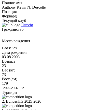
Полное имя
Anthony Kevin N. Descotte
Позиция
Форвард
Текущий клуб
Utrecht
Гражданство
Место рождения
Gosselies
Дата рождения
03.08.2003
Возраст
23
Вес (кг)
73
Рост (см)
179
Турниры
2. Bundesliga 2025-2026