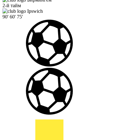
2-й тайм
Ipswich
90'
60'
75'