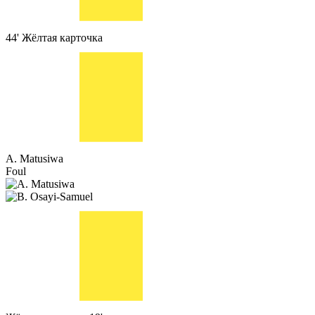
44'
Жёлтая карточка
A. Matusiwa
Foul