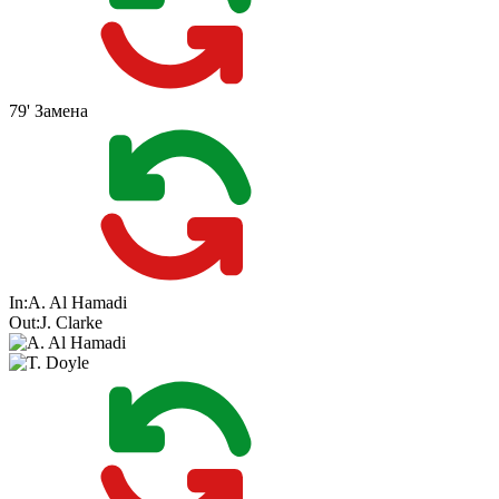
79'
Замена
In:
A. Al Hamadi
Out:
J. Clarke