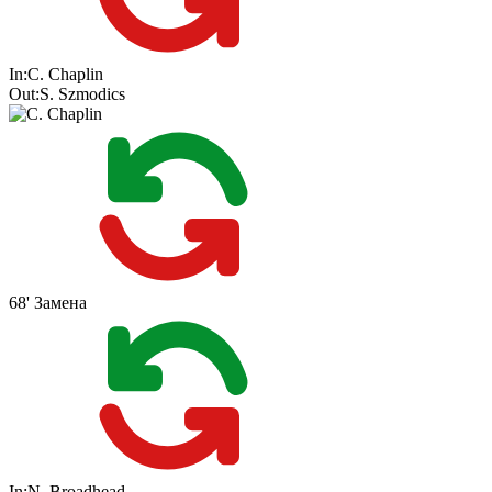
In:
C. Chaplin
Out:
S. Szmodics
68'
Замена
In:
N. Broadhead