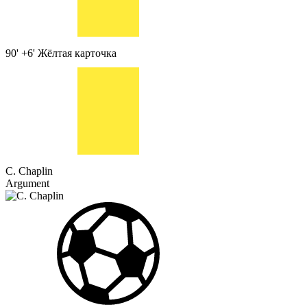
90' +6'
Жёлтая карточка
C. Chaplin
Argument