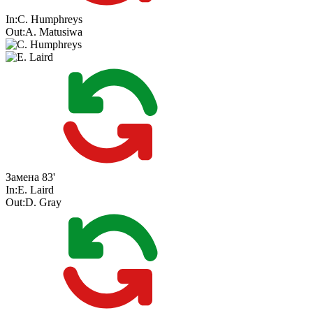
In:
C. Humphreys
Out:
A. Matusiwa
Замена
83'
In:
E. Laird
Out:
D. Gray