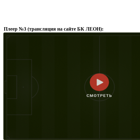
Плеер №3 (трансляция на сайте БК ЛЕОН):