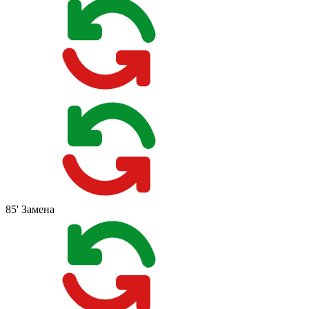
85'
Замена