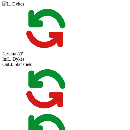
Замена
83'
In:
L. Dykes
Out:
J. Stansfield