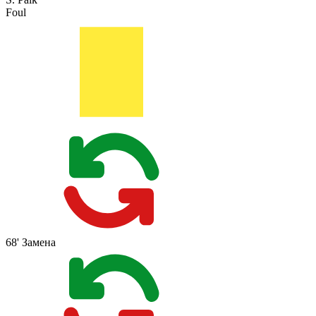
Foul
68'
Замена