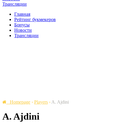
Трансляции
Главная
Рейтинг букмекеров
Бонусы
Новости
Трансляции
Homepage
›
Players
›
A. Ajdini
A. Ajdini