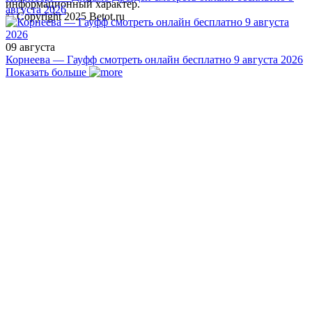
информационный характер.
августа 2026
© Copyright 2025 Betot.ru
09 августа
Корнеева — Гауфф смотреть онлайн бесплатно 9 августа 2026
Показать больше