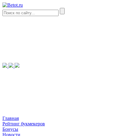
Главная
Рейтинг букмекеров
Бонусы
Новости