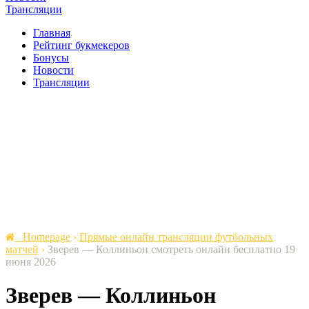
Трансляции
Главная
Рейтинг букмекеров
Бонусы
Новости
Трансляции
Homepage
›
Прямые онлайн трансляции футбольных
матчей
›
Зверев — Коллиньон смотреть онлайн бесплатно 19
июня 2026
Зверев — Коллиньон