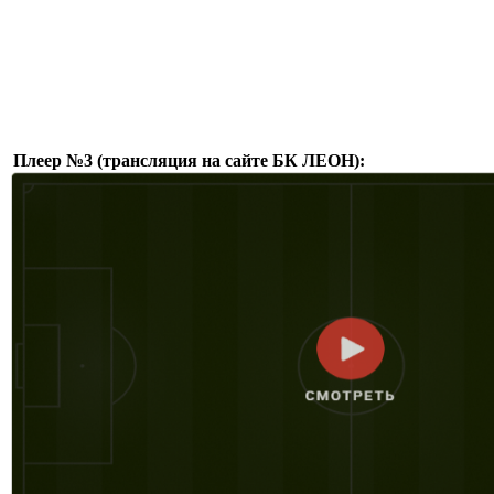
Плеер №3 (трансляция на сайте БК ЛЕОН):