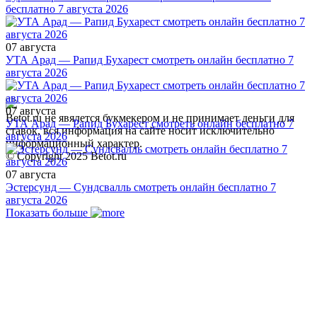
бесплатно 7 августа 2026
07 августа
УТА Арад — Рапид Бухарест смотреть онлайн бесплатно 7
августа 2026
07 августа
Betot.ru не явялется букмекером и не принимает деньги для
УТА Арад — Рапид Бухарест смотреть онлайн бесплатно 7
ставок, вся информация на сайте носит исключительно
августа 2026
информационный характер.
© Copyright 2025 Betot.ru
07 августа
Эстерсунд — Сундсвалль смотреть онлайн бесплатно 7
августа 2026
Показать больше