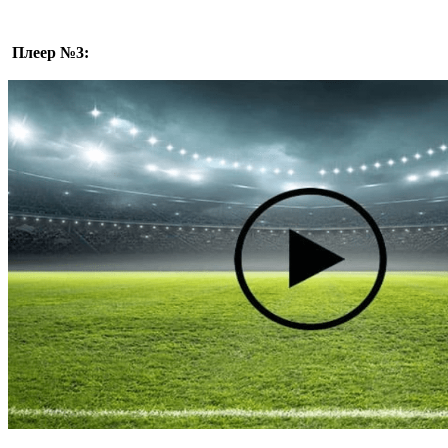
Плеер №3: