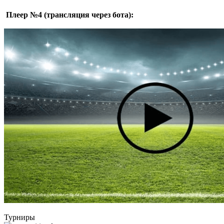
Плеер №4 (трансляция через бота):
Турниры