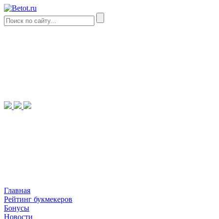
Главная
Рейтинг букмекеров
Бонусы
Новости