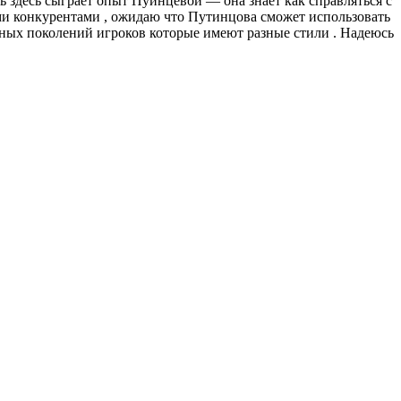
ь здесь сыграет опыт Пуинцевой — она знает как справляться с
ми конкурентами , ожидаю что Путинцова сможет использовать
зных поколений игроков которые имеют разные стили . Надеюсь