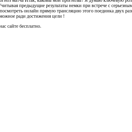
рогноз матча Итак, каковы мои прогнозы? Я думаю ключевую рол
Учитывая предыдущие результаты немки при встрече c серьезны
но посмотреть онлайн прямую трансляцию этого поединка двух ра
зможное ради достижения цели !
нас сайте бесплатно.