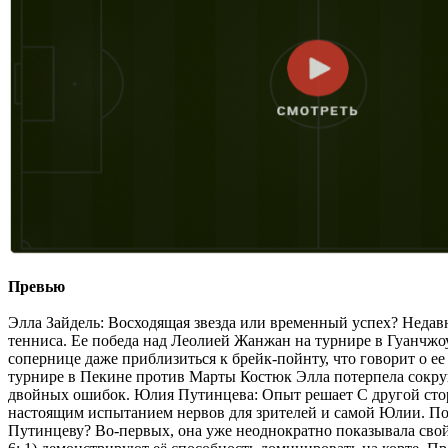
Превью
Элла Зайдель: Восходящая звезда или временный успех? Недавн
тенниса. Ее победа над Леолией Жанжан на турнире в Гуанчжоу 
сопернице даже приблизиться к брейк-пойнту, что говорит о е
турнире в Пекине против Марты Костюк Элла потерпела сокруши
двойных ошибок. Юлия Путинцева: Опыт решает С другой стор
настоящим испытанием нервов для зрителей и самой Юлии. Побед
Путинцеву? Во-первых, она уже неоднократно показывала свой