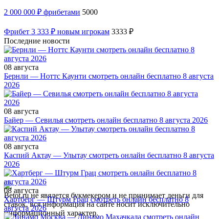
2 000 000 ₽ фрибетами
5000
Фрибет 3 333 ₽ новым игрокам
3333 ₽
Последние новости
08 августа
Бернли — Ноттс Каунти смотреть онлайн бесплатно 8 августа
2026
08 августа
Байер — Севилья смотреть онлайн бесплатно 8 августа 2026
08 августа
Каспий Актау — Улытау смотреть онлайн бесплатно 8 августа
2026
08 августа
Betot.ru не явялется букмекером и не принимает деньги для
Хартберг — Штурм Грац смотреть онлайн бесплатно 8
ставок, вся информация на сайте носит исключительно
августа 2026
информационный характер.