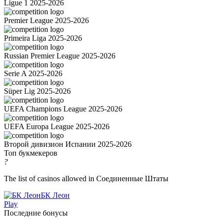
Ligue 1 2025-2026
Premier League 2025-2026
Primeira Liga 2025-2026
Russian Premier League 2025-2026
Serie A 2025-2026
Süper Lig 2025-2026
UEFA Champions League 2025-2026
UEFA Europa League 2025-2026
Второй дивизион Испании 2025-2026
Топ букмекеров
?
The list of casinos allowed in Соединенные Штаты
БК Леон
Play
Последние бонусы