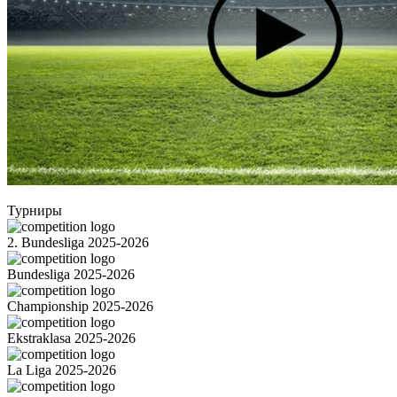
Турниры
2. Bundesliga 2025-2026
Bundesliga 2025-2026
Championship 2025-2026
Ekstraklasa 2025-2026
La Liga 2025-2026